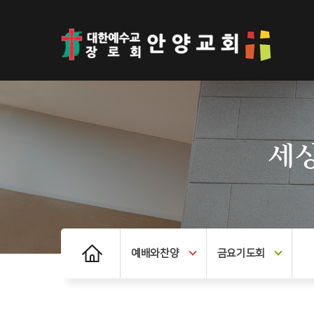
세상
예배와찬양
금요기도회