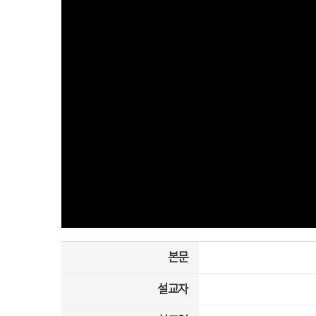
본문
설교자