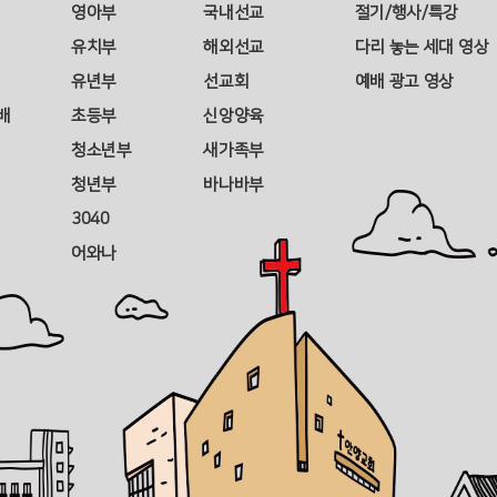
영아부
국내선교
절기/행사/특강
유치부
해외선교
다리 놓는 세대 영상
유년부
선교회
예배 광고 영상
배
초등부
신앙양육
청소년부
새가족부
청년부
바나바부
3040
어와나