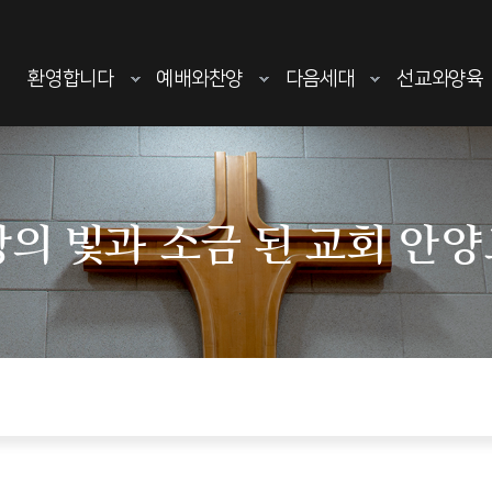
환영합니다
예배와찬양
다음세대
선교와양육
의 빛과 소금 된 교회 안