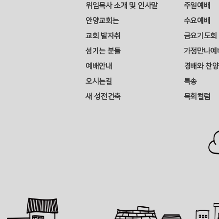
위임목사 소개 및 인사말
주일예배
안양교회는
수요예배
교회 발자취
금요기도회
섬기는 분들
가정만나예
예배안내
경배와 찬양
오시는길
특송
새 성전건축
목회컬럼