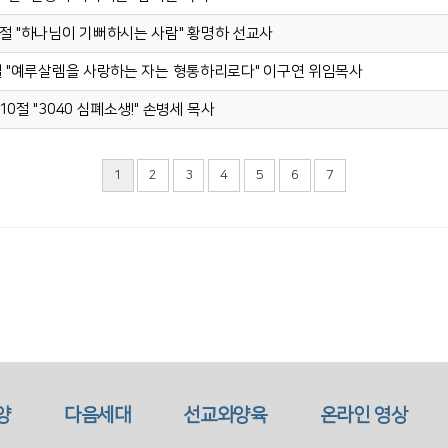
1-3절 "하나님이 기뻐하시는 사람" 황명하 선교사
1-9절 "예루살렘을 사랑하는 자는 형통하리로다" 이구연 위임목사
-10절 "3040 심폐소생!" 손병세 목사
1
2
3
4
5
6
7
양
다음세대
선교와양육
온라인 영상