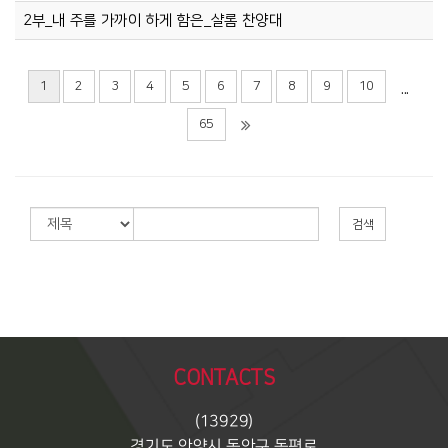
2부_내 주를 가까이 하게 함은_샬롬 찬양대
1
2
3
4
5
6
7
8
9
10
...
65
검색
CONTACTS
(13929)
경기도 안양시 동안구 동편로