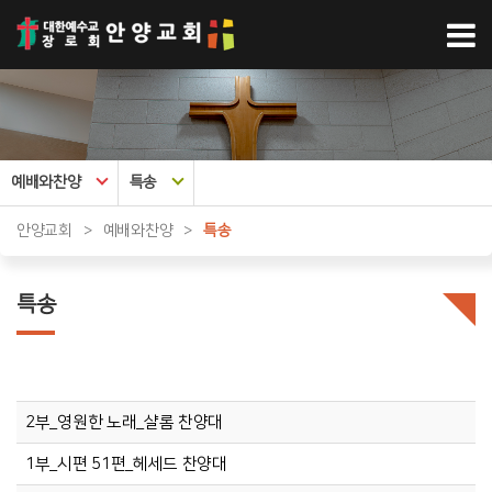
예배와찬양
특송
안양교회
>
예배와찬양
>
특송
특송
2부_영원한 노래_샬롬 찬양대
1부_시편 51편_헤세드 찬양대