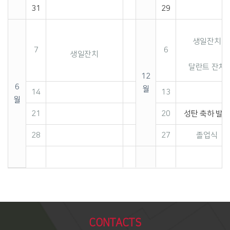
31
29
생일잔치
7
6
생일잔치
달란트 잔치
12
6
월
14
13
월
21
20
성탄 축하 발표
28
27
졸업식
CONTACTS