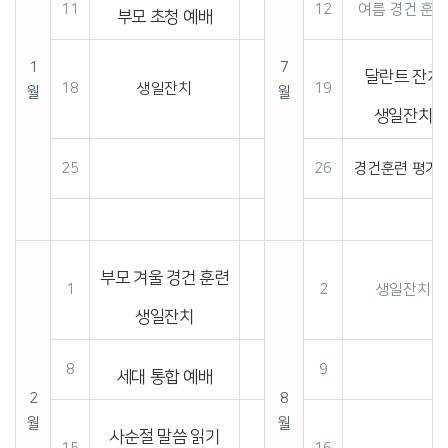
11
12
여름 경건 훈련
부모 초청 예배
1
7
달란트 잔치
18
생일잔치
19
월
월
생일잔치
25
26
경건훈련 평가
부모 겨울 경건 훈련
1
2
생일잔치
생일잔치
8
9
세대 통합 예배
2
8
월
월
사순절 말씀 읽기