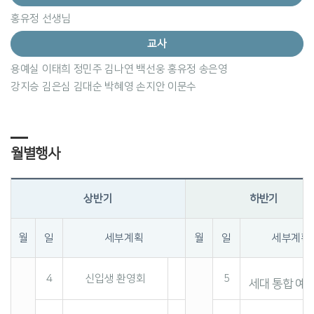
홍유정 선생님
교사
용예실 이태희 정민주 김나연 백선웅 홍유정 송은영
강지승 김은심 김대순 박혜영 손지안 이문수
월별행사
상반기
하반기
월
일
세부계획
월
일
세부계획
4
신입생 환영회
5
세대 통합 예