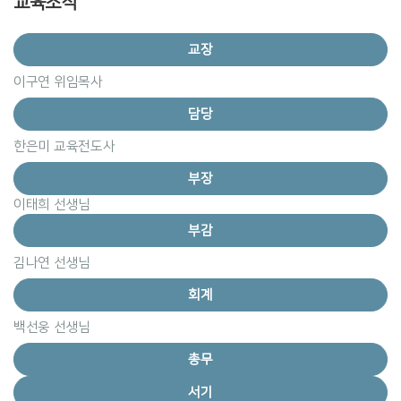
교육조직
교장
이구연 위임목사
담당
한은미 교육전도사
부장
이태희 선생님
부감
김나연 선생님
회계
백선웅 선생님
총무
서기