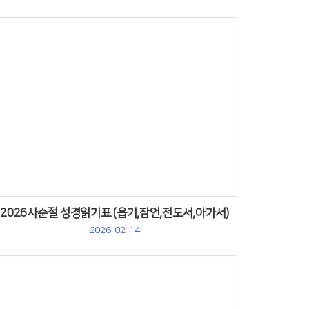
Views
2026사순절 성경읽기표 (욥기,잠언,전도서,아가서)
2026-02-14