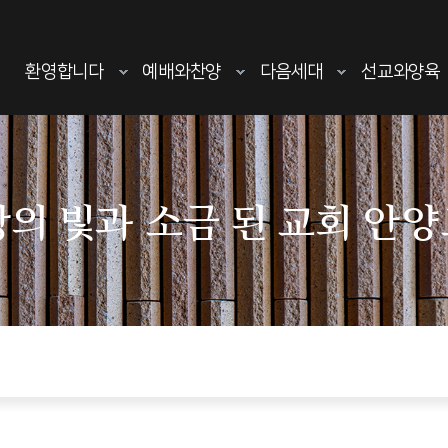
환영합니다
예배와찬양
다음세대
선교와양육
의 빛과 소금 된 교회 안