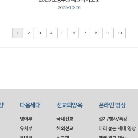
2025 초청주일 매일의 기도문
2025-10-26
1
2
3
4
5
6
7
8
9
10
양
다음세대
선교와양육
온라인 영상
영아부
국내선교
절기/행사/특강
유치부
해외선교
다리 놓는 세대 영상