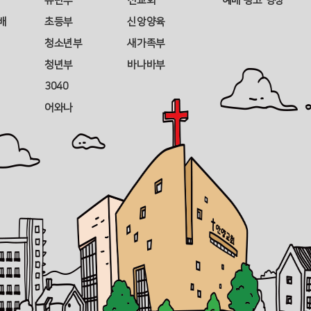
유년부
선교회
예배 광고 영상
배
초등부
신앙양육
청소년부
새가족부
청년부
바나바부
3040
어와나