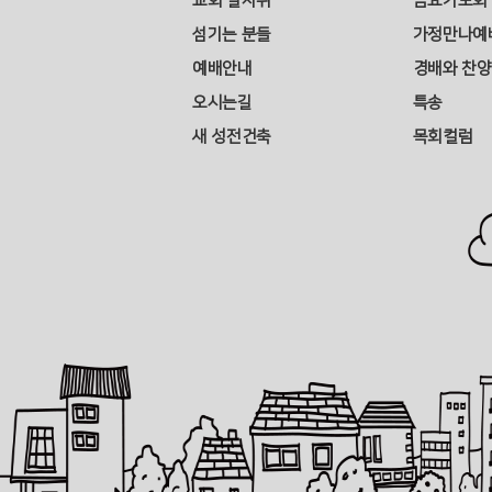
교회 발자취
금요기도회
섬기는 분들
가정만나예
예배안내
경배와 찬양
오시는길
특송
새 성전건축
목회컬럼