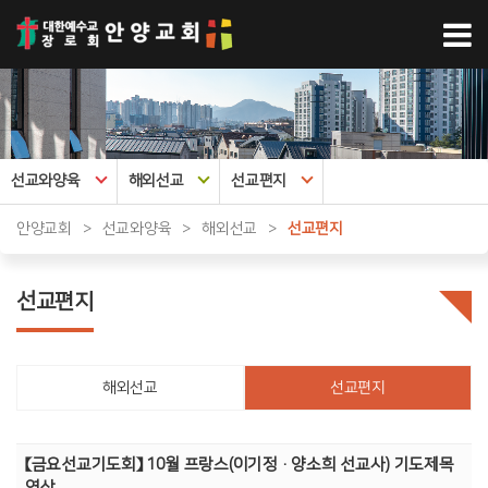
선교와양육
해외선교
선교편지
안양교회
>
선교와양육
>
해외선교
>
선교편지
선교편지
해외선교
선교편지
【금요선교기도회】 10월 프랑스(이기정·양소희 선교사) 기도제목
영상