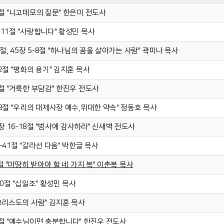
1-8절 "니고데모의 질문" 한은미 전도사
1-11절 "사랑합니다" 황성민 목사
-11절, 45장 5-8절 "하나님의 꿈을 살아가는 사람" 곽미나 목사
-12절 "평화의 용기" 김지훈 목사
12절 "거룩한 부담감" 한진우 전도사
1-13절 "우리의 대제사장 예수,위대한 약속" 정동호 목사
5장 16-18절 "범사에 감사하라" 신새벽 전도사
36-41절 "갈라선 다음" 박한글 목사
15절 "마땅히 받아야 할 네 가지 복" 이춘복 목사
-20절 "십일조" 황성민 목사
 "그리스도의 사람" 김지훈 목사
7-9절 "예수님이면 충분합니다" 한진우 전도사