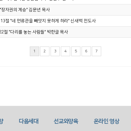
8절 "장자권의 계승" 김문년 목사
 7-13절 "네 면류관을 빼앗지 못하게 하라" 신새벽 전도사
1-22절 "다리를 놓는 사람들" 박한글 목사
1
2
3
4
5
6
7
양
다음세대
선교와양육
온라인 영상