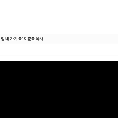
야 할 네 가지 복" 이춘복 목사