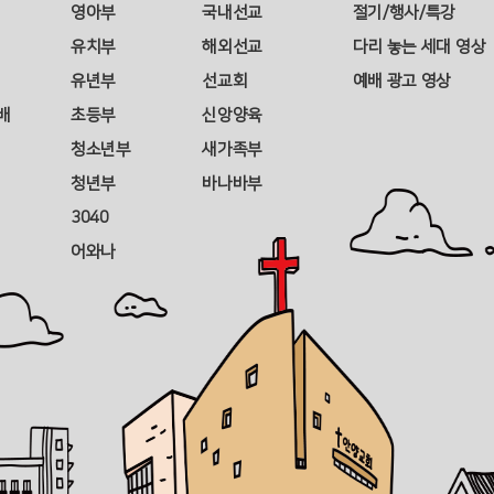
영아부
국내선교
절기/행사/특강
유치부
해외선교
다리 놓는 세대 영상
유년부
선교회
예배 광고 영상
배
초등부
신앙양육
청소년부
새가족부
청년부
바나바부
3040
어와나