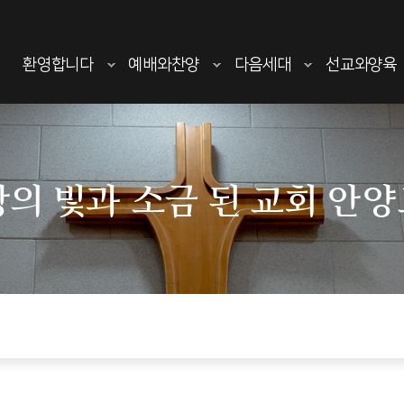
환영합니다
예배와찬양
다음세대
선교와양육
의 빛과 소금 된 교회 안