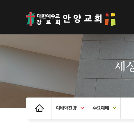
세상
예배와찬양
수요예배