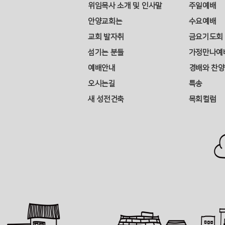
위임목사 소개 및 인사말
주일예배
안양교회는
수요예배
교회 발자취
금요기도회
섬기는 분들
가정만나예
예배안내
경배와 찬양
오시는길
특송
새 성전건축
목회컬럼