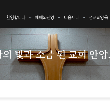
환영합니다
예배와찬양
다음세대
선교와양육
의 빛과 소금 된 교회 안