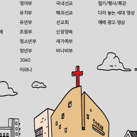
영아부
국내선교
절기/행사/특강
유치부
해외선교
다리 놓는 세대 영상
유년부
선교회
예배 광고 영상
배
초등부
신앙양육
청소년부
새가족부
청년부
바나바부
3040
어와나