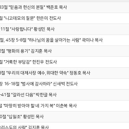
2-33절 "믿음과 헌신의 본질" 백준호 목사
1-8절 "니고데모의 질문" 한은미 전도사
1-11절 "사랑합니다" 황성민 목사
-11절, 45장 5-8절 "하나님의 꿈을 살아가는 사람" 곽미나 목사
-12절 "평화의 용기" 김지훈 목사
12절 "거룩한 부담감" 한진우 전도사
1-13절 "우리의 대제사장 예수,위대한 약속" 정동호 목사
5장 16-18절 "범사에 감사하라" 신새벽 전도사
36-41절 "갈라선 다음" 박한글 목사
15절 "마땅히 받아야 할 네 가지 복" 이춘복 목사
-20절 "십일조" 황성민 목사
 "그리스도의 사람" 김지훈 목사