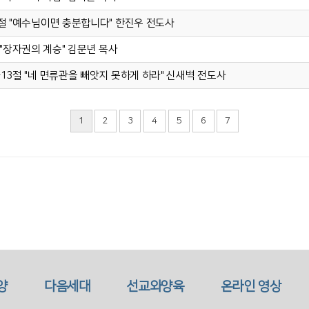
7-9절 "예수님이면 충분합니다" 한진우 전도사
8절 "장자권의 계승" 김문년 목사
 7-13절 "네 면류관을 빼앗지 못하게 하라" 신새벽 전도사
1
2
3
4
5
6
7
양
다음세대
선교와양육
온라인 영상