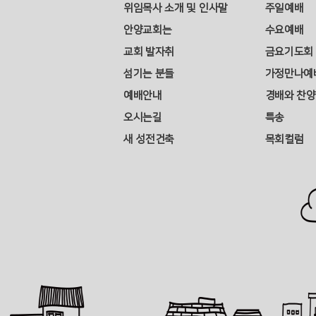
위임목사 소개 및 인사말
주일예배
안양교회는
수요예배
교회 발자취
금요기도회
섬기는 분들
가정만나예
예배안내
경배와 찬양
오시는길
특송
새 성전건축
목회컬럼