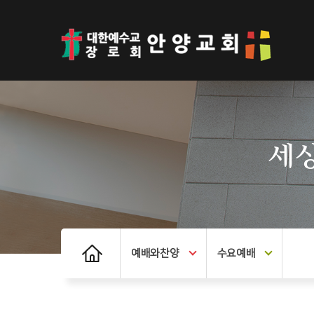
세상
예배와찬양
수요예배